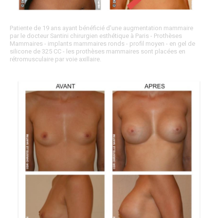
Patiente de 19 ans ayant bénéficié d'une augmentation mammaire
par le docteur Santini chirurgien esthétique à Paris - Prothèses
Mammaires - implants mammaires ronds - profil moyen - en gel de
silicone de 325 CC - les prothèses mammaires sont placées en
rétromusculaire par voie axillaire.