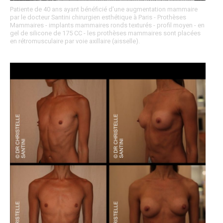
Patiente de 40 ans ayant bénéficié d'une augmentation mammaire
par le docteur Santini chirurgien esthétique à Paris - Prothèses
Mammaires - implants mammaires ronds texturés - profil moyen - en
gel de silicone de 175 CC - les prothèses mammaires sont placées
en rétromusculaire par voie axillaire (aisselle).