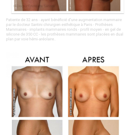
Patiente de 32 ans - ayant bénéficié d'une augmentation mammaire
par le docteur Santini chirurgien esthétique à Paris - Prothèses
Mammaires - implants mammaires ronds - profil moyen - en gel de
silicone de 350 CC - les prothèses mammaires sont placées en dual
plan par voie hémi-aréolaire..