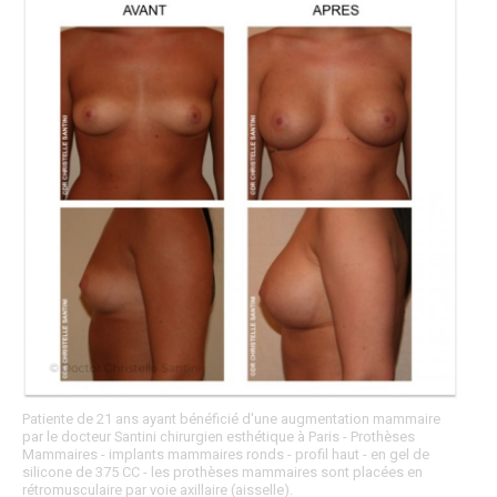
Patiente de 21 ans ayant bénéficié d'une augmentation mammaire
par le docteur Santini chirurgien esthétique à Paris - Prothèses
Mammaires - implants mammaires ronds - profil haut - en gel de
silicone de 375 CC - les prothèses mammaires sont placées en
rétromusculaire par voie axillaire (aisselle).