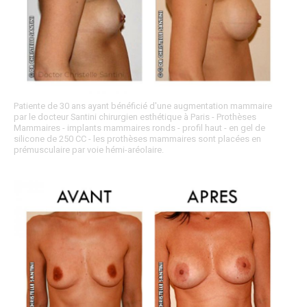
Patiente de 30 ans ayant bénéficié d'une augmentation mammaire
par le docteur Santini chirurgien esthétique à Paris - Prothèses
Mammaires - implants mammaires ronds - profil haut - en gel de
silicone de 250 CC - les prothèses mammaires sont placées en
prémusculaire par voie hémi-aréolaire.