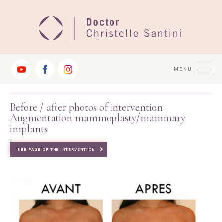
Jump
to
Navigation
MENU
Before / after photos of intervention
Augmentation mammoplasty/mammary
implants
SEE PAGE OF THE INTERVENTION